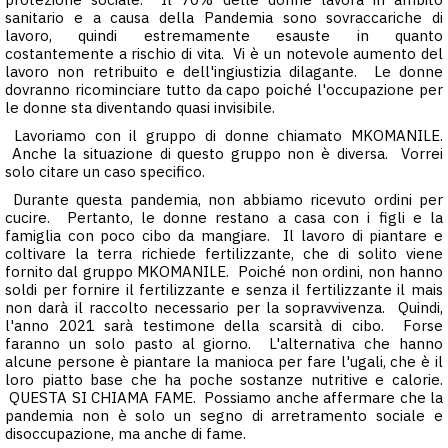
sanitario e a causa della Pandemia sono sovraccariche di
lavoro, quindi estremamente esauste in quanto
costantemente a rischio di vita. Vi è un notevole aumento del
lavoro non retribuito e dell'ingiustizia dilagante. Le donne
dovranno ricominciare tutto da capo poiché l'occupazione per
le donne sta diventando quasi invisibile.
Lavoriamo con il gruppo di donne chiamato MKOMANILE.
Anche la situazione di questo gruppo non è diversa. Vorrei
solo citare un caso specifico.
Durante questa pandemia, non abbiamo ricevuto ordini per
cucire. Pertanto, le donne restano a casa con i figli e la
famiglia con poco cibo da mangiare. Il lavoro di piantare e
coltivare la terra richiede fertilizzante, che di solito viene
fornito dal gruppo MKOMANILE. Poiché non ordini, non hanno
soldi per fornire il fertilizzante e senza il fertilizzante il mais
non darà il raccolto necessario per la sopravvivenza. Quindi,
l'anno 2021 sarà testimone della scarsità di cibo. Forse
faranno un solo pasto al giorno. L'alternativa che hanno
alcune persone è piantare la manioca per fare l'ugali, che è il
loro piatto base che ha poche sostanze nutritive e calorie.
QUESTA SI CHIAMA FAME. Possiamo anche affermare che la
pandemia non è solo un segno di arretramento sociale e
disoccupazione, ma anche di fame.