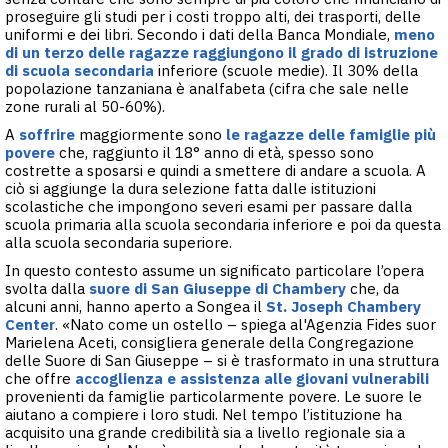
proseguire gli studi per i costi troppo alti, dei trasporti, delle
uniformi e dei libri. Secondo i dati della Banca Mondiale,
meno
di un terzo delle ragazze raggiungono il grado di istruzione
di scuola secondaria
inferiore (scuole medie). Il 30% della
popolazione tanzaniana è analfabeta (cifra che sale nelle
zone rurali al 50-60%).
A
soffrire
maggiormente sono
le ragazze delle famiglie più
povere
che, raggiunto il 18° anno di età, spesso sono
costrette a sposarsi e quindi a smettere di andare a scuola. A
ciò si aggiunge la dura selezione fatta dalle istituzioni
scolastiche che impongono severi esami per passare dalla
scuola primaria alla scuola secondaria inferiore e poi da questa
alla scuola secondaria superiore.
In questo contesto assume un significato particolare l’opera
svolta dalla
suore di San Giuseppe di Chambery
che, da
alcuni anni, hanno aperto a Songea il
St. Joseph Chambery
Center
. «Nato come un ostello – spiega al'Agenzia Fides suor
Marielena Aceti, consigliera generale della Congregazione
delle Suore di San Giuseppe – si è trasformato in una struttura
che offre
accoglienza e assistenza alle giovani vulnerabili
provenienti da famiglie particolarmente povere. Le suore le
aiutano a compiere i loro studi. Nel tempo l’istituzione ha
acquisito una grande credibilità sia a livello regionale sia a