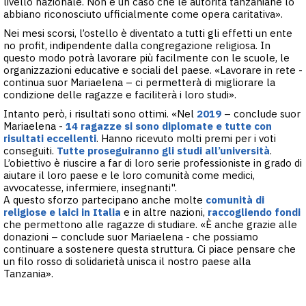
livello nazionale. Non è un caso che le autorità tanzaniane lo
abbiano riconosciuto ufficialmente come opera caritativa».
Nei mesi scorsi, l’ostello è diventato a tutti gli effetti un ente
no profit, indipendente dalla congregazione religiosa. In
questo modo potrà lavorare più facilmente con le scuole, le
organizzazioni educative e sociali del paese. «Lavorare in rete -
continua suor Mariaelena – ci permetterà di migliorare la
condizione delle ragazze e faciliterà i loro studi».
Intanto però, i risultati sono ottimi. «Nel
2019
– conclude suor
Mariaelena -
14 ragazze si sono diplomate e tutte con
risultati eccellenti
. Hanno ricevuto molti premi per i voti
conseguiti.
Tutte proseguiranno gli studi all’università
.
L’obiettivo è riuscire a far di loro serie professioniste in grado di
aiutare il loro paese e le loro comunità come medici,
avvocatesse, infermiere, insegnanti".
A questo sforzo partecipano anche molte
comunità di
religiose e laici in Italia
e in altre nazioni,
raccogliendo fondi
che permettono alle ragazze di studiare. «È anche grazie alle
donazioni – conclude suor Mariaelena - che possiamo
continuare a sostenere questa struttura. Ci piace pensare che
un filo rosso di solidarietà unisca il nostro paese alla
Tanzania».