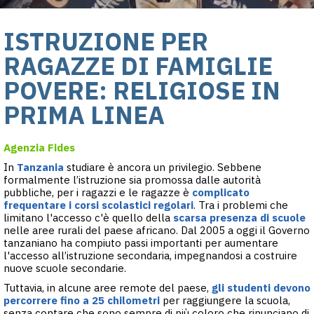
ISTRUZIONE PER
RAGAZZE DI FAMIGLIE
POVERE: RELIGIOSE IN
PRIMA LINEA
Agenzia Fides
In
Tanzania
studiare è ancora un privilegio. Sebbene
formalmente l’istruzione sia promossa dalle autorità
pubbliche, per i ragazzi e le ragazze è
complicato
frequentare i corsi scolastici regolari
. Tra i problemi che
limitano l'accesso c'è quello della
scarsa presenza di scuole
nelle aree rurali del paese africano. Dal 2005 a oggi il Governo
tanzaniano ha compiuto passi importanti per aumentare
l'accesso all’istruzione secondaria, impegnandosi a costruire
nuove scuole secondarie.
Tuttavia, in alcune aree remote del paese,
gli studenti devono
percorrere fino a 25 chilometri
per raggiungere la scuola,
senza contare che sono sempre di più coloro che rinunciano di