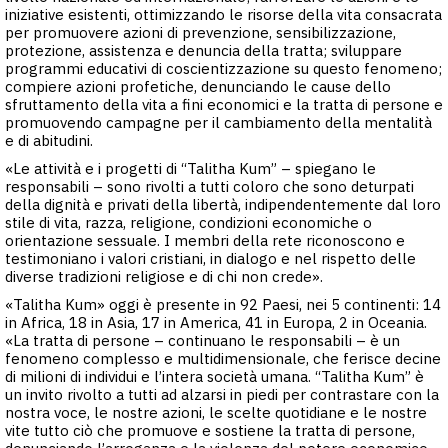
iniziative esistenti, ottimizzando le risorse della vita consacrata
per promuovere azioni di prevenzione, sensibilizzazione,
protezione, assistenza e denuncia della tratta; sviluppare
programmi educativi di coscientizzazione su questo fenomeno;
compiere azioni profetiche, denunciando le cause dello
sfruttamento della vita a fini economici e la tratta di persone e
promuovendo campagne per il cambiamento della mentalità
e di abitudini.
«Le attività e i progetti di “Talitha Kum” – spiegano le
responsabili – sono rivolti a tutti coloro che sono deturpati
della dignità e privati della libertà, indipendentemente dal loro
stile di vita, razza, religione, condizioni economiche o
orientazione sessuale. I membri della rete riconoscono e
testimoniano i valori cristiani, in dialogo e nel rispetto delle
diverse tradizioni religiose e di chi non crede».
«Talitha Kum» oggi è presente in 92 Paesi, nei 5 continenti: 14
in Africa, 18 in Asia, 17 in America, 41 in Europa, 2 in Oceania.
«La tratta di persone – continuano le responsabili – è un
fenomeno complesso e multidimensionale, che ferisce decine
di milioni di individui e l’intera società umana. “Talitha Kum” è
un invito rivolto a tutti ad alzarsi in piedi per contrastare con la
nostra voce, le nostre azioni, le scelte quotidiane e le nostre
vite tutto ciò che promuove e sostiene la tratta di persone,