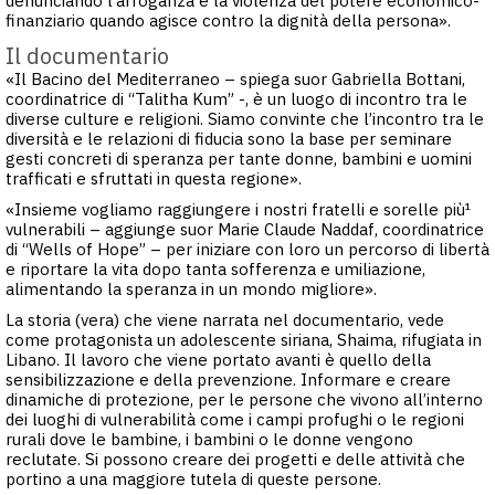
denunciando l’arroganza e la violenza del potere economico-
finanziario quando agisce contro la dignità della persona».
Il documentario
«Il Bacino del Mediterraneo – spiega suor Gabriella Bottani,
coordinatrice di “Talitha Kum” -, è un luogo di incontro tra le
diverse culture e religioni. Siamo convinte che l’incontro tra le
diversità e le relazioni di fiducia sono la base per seminare
gesti concreti di speranza per tante donne, bambini e uomini
trafficati e sfruttati in questa regione».
«Insieme vogliamo raggiungere i nostri fratelli e sorelle più¹
vulnerabili – aggiunge suor Marie Claude Naddaf, coordinatrice
di “Wells of Hope” – per iniziare con loro un percorso di libertà
e riportare la vita dopo tanta sofferenza e umiliazione,
alimentando la speranza in un mondo migliore».
La storia (vera) che viene narrata nel documentario, vede
come protagonista un adolescente siriana, Shaima, rifugiata in
Libano. Il lavoro che viene portato avanti è quello della
sensibilizzazione e della prevenzione. Informare e creare
dinamiche di protezione, per le persone che vivono all’interno
dei luoghi di vulnerabilità come i campi profughi o le regioni
rurali dove le bambine, i bambini o le donne vengono
reclutate. Si possono creare dei progetti e delle attività che
portino a una maggiore tutela di queste persone.