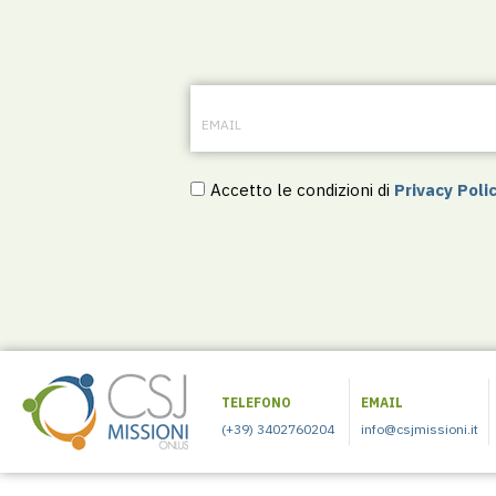
Accetto le condizioni di
Privacy Poli
TELEFONO
EMAIL
(+39) 3402760204
info@csjmissioni.it