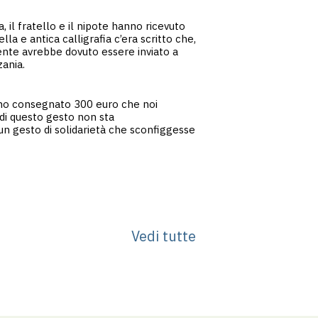
a, il fratello e il nipote hanno ricevuto
la e antica calligrafia c’era scritto che,
lente avrebbe dovuto essere inviato a
ania.
anno consegnato 300 euro che noi
 di questo gesto non sta
n gesto di solidarietà che sconfiggesse
Vedi tutte