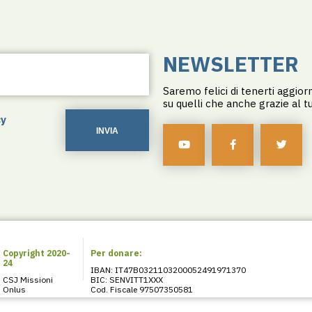
NEWSLETTER
Saremo felici di tenerti aggiorn
su quelli che anche grazie al 
cy
INVIA
Copyright 2020-
Per donare:
24
IBAN: IT47B0321103200052491971370
CSJ Missioni
BIC: SENVITT1XXX
Onlus
Cod. Fiscale 97507350581