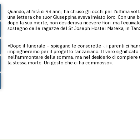
Quando, all’età di 93 anni, ha chiuso gli occhi per l’ultima volt
una lettera che suor Giuseppina aveva inviato loro. Con una bel
dopo la sua morte, non desiderava ricevere fiori, ma l’equiva
sostegno delle ragazze del St Joseph Hostel Mateka, in Tanz
«Dopo il funerale – spiegano le consorelle -, i parenti ci h
impiegheremo per il progetto tanzaniano. Il vero significato
nell’ammontare della somma, ma nel desiderio di compiere u
la stessa morte. Un gesto che ci ha commosso».