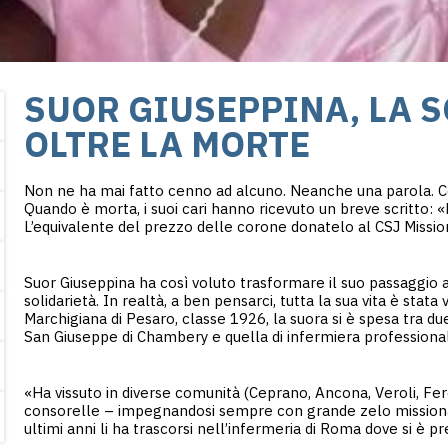
SUOR GIUSEPPINA, LA 
OLTRE LA MORTE
Non ne ha mai fatto cenno ad alcuno. Neanche una parola. Cos
Quando è morta, i suoi cari hanno ricevuto un breve scritto: «P
L’equivalente del prezzo delle corone donatelo al CSJ Mission
Suor Giuseppina ha così voluto trasformare il suo passaggio a 
solidarietà. In realtà, a ben pensarci, tutta la sua vita è stata 
Marchigiana di Pesaro, classe 1926, la suora si è spesa tra du
San Giuseppe di Chambery e quella di infermiera professionale
«Ha vissuto in diverse comunità (Ceprano, Ancona, Veroli, Fer
consorelle – impegnandosi sempre con grande zelo missiona
ultimi anni li ha trascorsi nell’infermeria di Roma dove si è 