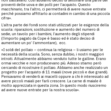
non bastavano. Così abbiamo deciso di destinare una parte dei
proventi delle uova e dei polli per l’acquisto. Questo
macchinario, tra l’altro, ci permetterà di avere nuove entrate
perché possiamo affittarlo ai contadini in cambio di una piccola
cifra».
L’altra parte dei fondi sono stati utilizzati per le esigenze della
scuola: riparazioni, sostituzione e aumento del numero di
sedie, un tavolo per i bambini, l’aumento degli stipendi
(l’importo pagato da Cope è basso ed è stato deciso di
aumentare un po’ l’ammontare), ecc.
«I soldi del pollaio – continua la religiosa – li usiamo per le
necessità della scuola. Sono, senza dubbio, i nostri maggiori
introiti. Attualmente abbiamo venduto tutte le galline. Erano
ormai vecchie e non producevano più. Adesso stiamo però
cercando di ricostruire il pollaio. Abbiamo anche realizzato un
progetto per l’acquisto di 11 maiali (nove piccoli e due grandi).
Pensavamo di venderli ai macelli oppure a chi è interessato ad
avere piccoli maiali per farli crescere. La carne di maiale è
molto apprezzata in questa zona. In questo modo riusciremo
ad avere nuove entrate per la nostra scuola».